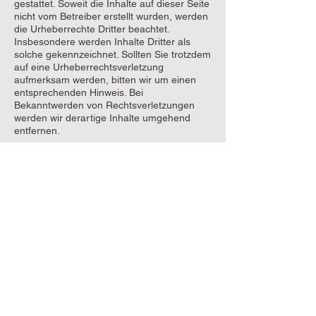
gestattet. Soweit die Inhalte auf dieser Seite
nicht vom Betreiber erstellt wurden, werden
die Urheberrechte Dritter beachtet.
Insbesondere werden Inhalte Dritter als
solche gekennzeichnet. Sollten Sie trotzdem
auf eine Urheberrechtsverletzung
aufmerksam werden, bitten wir um einen
entsprechenden Hinweis. Bei
Bekanntwerden von Rechtsverletzungen
werden wir derartige Inhalte umgehend
entfernen.
Datenschutz
Die Nutzung unserer Webseite ist in der
Regel ohne Angabe personenbezogener
Daten möglich. Soweit auf unseren Seiten
personenbezogene Daten (beispielsweise
Name, Anschrift oder eMail-Adressen)
erhoben werden, erfolgt dies, soweit
möglich, stets auf freiwilliger Basis. Diese
Daten werden ohne Ihre ausdrückliche
Zustimmung nicht an Dritte weitergegeben.
Wir weisen darauf hin, dass die
Datenübertragung im Internet (z.B. bei der